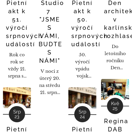
Studio
Den
Pietní
Pietní
7
archite
akt k
akt k
"JSME
v
51.
50.
S
karlíns
výročí
výročí
VÁMI,
rozhlas
srpnových
srpnových
BUDTE
událostí
událostí
Do
S
letošního
Rok co
50.
NÁMI"
ročníku
rok se
výročí
Den
vždy 21.
vpádu
V noci z
architektury
srpna se
vojsk
úterý 20.
který
u budovy
Varšavské
na středu
probíhal
Českého
smlouvy
21. srpna
30.9. -
rozhlasu
připadlo
2018
10.10.2017
Kvě
koná
na úterý.
připravil
25
se zapojil
pietní akt
Bohužel
Srp
Srp
Český
23
24
již v
uctění
politická
Regina
rozhlas
pátek 29.
památky
situace v
speciální
DAB
Pietní
Pietní
září i