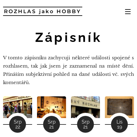
ROZHLAS jako HOBBY
Zápisník
V tomto zápisníku zachycuji některé události spojené s
rozhlasem, tak jak jsem je zaznamenal na místě dění.
Přináším subjektivní pohled na dané události vč. svých
komentářů.
Srp
Lis
Srp
Srp
21
19
22
21