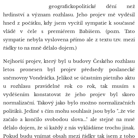
geografickopolitické dění než
hrdinství a význam rozhlasu. Jeho projev mě vyděsil
hned z počátku, kdy jsem vycítil sympatie k současné
vládě v čele s premiérem Babišem. (pozn. Tato
sympatie nebyla vyslovena přímo ale z textu tzv. mezi
řádky to na mně dělalo dojem.)
Nejhorší projev, který byl u budovy Českého rozhlasu
letos pronesen byl projev předsedy poslanecké
sněmovny Vondráčka. Jelikož se účastním pietního aktu
u rozhlasu pravidelně rok co rok, tak musím s
vyděšením konstatovat že jeho projev byl skoro
normalizační. Takový jako bylo možno normalizačních
politiků. Jediné s čím mohu souhlasit jsou bylo "..že vše
začalo a končilo svobodou slova..." ale stejně na mně
dělalo dojem, že si každý z nás vykládáme trochu jinak.
Pokud budu vnímat obsah mezi řádky tak jsem z toho