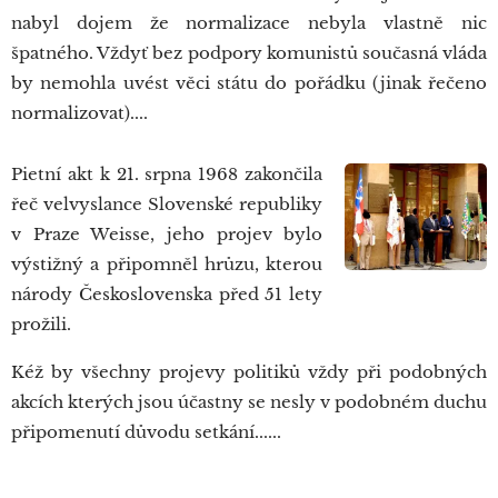
nabyl dojem že normalizace nebyla vlastně nic
špatného. Vždyť bez podpory komunistů současná vláda
by nemohla uvést věci státu do pořádku (jinak řečeno
normalizovat)....
Pietní akt k 21. srpna 1968 zakončila
řeč velvyslance Slovenské republiky
v Praze Weisse, jeho projev bylo
výstižný a připomněl hrůzu, kterou
národy Československa před 51 lety
prožili.
Kéž by všechny projevy politiků vždy při podobných
akcích kterých jsou účastny se nesly v podobném duchu
připomenutí důvodu setkání......