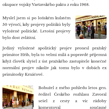
okupace vojsky Varšavského paktu z roku 1968.
Myslel jsem si po loňském kulatém
50 výročí, kdy projevy politiků byly
vyloženě politické. Letošní projevy
bylo dost zvláštní.
Jediný vyloženě apolitický projev pronesl pražský
primátor Hřib, byla to velmi milá a popravdě příjemná
když člověk slyšel z úst pražského zastupitele konečně
normální projev nikoliv jak tomu bylo v dobách ex
primátorky Krnáčové.
Bohužel z mého pohledu letos gen.
ředitel Českého rozhlasu Zavoral
sešel z cesty a víc rádoby
komentoval současné