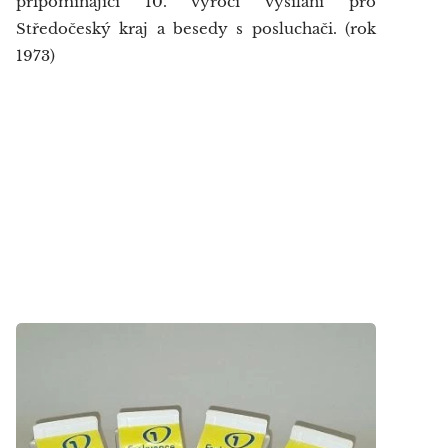
připomínající 10. výročí vysílání pro
Středočeský kraj a besedy s posluchači. (rok
1973)