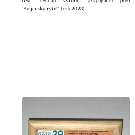
Beat nechali vyrobit propagační pivo
"Svijanský rytíř". (rok 2023)