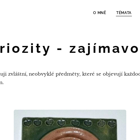
O MNĚ
TÉMATA
riozity - zajímavo
duji zvláštní, neobvyklé předměty, které se objevují každo
m.